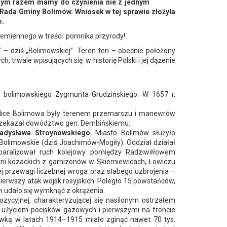
 Tym razem mamy do czynienia nie z jednym
a Rada Gminy Bolimów. Wniosek w tej sprawie złożyła
o.
rzemiennego w treści pomnika przyrody!
” – dziś „Bolimowskiej”. Teren ten – obecnie położony
 trwale wpisujących się w historię Polski i jej dążenie
 bolimowskiego Zygmunta Grudzińskiego. W 1657 r.
ice Bolimowa były terenem przemarszu i manewrów
przekazał dowództwo gen. Dembińskiemu.
adysława Stroynowskiego
. Miasto Bolimów służyło
Bolimowskie (dziś Joachimów-Mogiły). Oddział działał
 paraliżował ruch kolejowy pomiędzy Radziwiłłowem
tni kozackich z garnizonów w Skierniewicach, Łowiczu
ej przewagi liczebnej wroga oraz słabego uzbrojenia –
 pierwszy atak wojsk rosyjskich. Poległo 15 powstańców,
ym udało się wymknąć z okrążenia.
pozycyjnej, charakteryzującej się nasilonym ostrzałem
e użyciem pocisków gazowych i pierwszymi na froncie
Rawką w latach 1914–1915 miało zginąć nawet 70 tys.