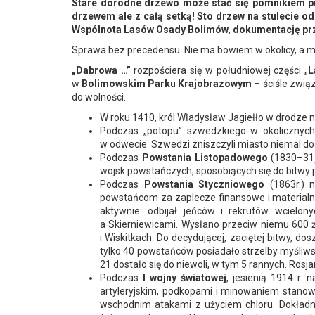
Stare dorodne drzewo może stać się pomnikiem pr
drzewem ale z całą setką! Sto drzew na stulecie od
Wspólnota Lasów Osady Bolimów, dokumentację pr
Sprawa bez precedensu. Nie ma bowiem w okolicy, a moż
„Dabrowa …”
rozpościera się w południowej części „
L
w
Bolimowskim Parku Krajobrazowym
– ściśle zwią
do wolności.
W roku 1410, król Władysław Jagiełło w drodze 
Podczas „potopu” szwedzkiego w okolicznych
w odwecie Szwedzi zniszczyli miasto niemal do s
Podczas
Powstania Listopadowego
(1830–31)
wojsk powstańczych, sposobiących się do bitwy
Podczas
Powstania Styczniowego
(1863r.) 
powstańcom za zaplecze finansowe i materialne
aktywnie: odbijał jeńców i rekrutów wcielo
a Skierniewicami. Wysłano przeciw niemu 600 ż
i Wiskitkach. Do decydującej, zaciętej bitwy, 
tylko 40 powstańców posiadało strzelby myśliwski
21 dostało się do niewoli, w tym 5 rannych. Ro
Podczas
I wojny światowej
, jesienią 1914 r. 
artyleryjskim, podkopami i minowaniem stanow
wschodnim atakami z użyciem chloru. Dokładna