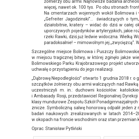
żołnierzy obu armii. Najnowsze badania archeol
więcej, nawet ok. 100 tys. Po obu stronach front
Na cmentarzach wojennych wokół Bolimowa i w 
„Gefreiter Jagodzinski”… świadczących o tym, 
działobitnie, kratery – widać do dziś w całej
uporczywych pojedynków artyleryjskich, jakie ro
rzeki Rawki, dziś już ledwie widoczna. Wielką W
paradoksalnie! – mimowolnym jej „zwycięzcą”. W
Szczególne miejsce Bolimowa i Puszczy Bolimowskiej w
w miejscu tragicznej bitwy, w której zginęło jakże
Bolimowskiego Parku Krajobrazowego projekt utwor
uchwałę o przystąpieniu do jego realizacji.
„Dąbrowę Niepodległości” otwarto 1 grudnia 2018 r. o
szczątków żołnierzy obu armii walczących nad Rawk
uczestniczyli m. in.: duchowni kościołów: katolic
i Ambasady Rosji, przedstawiciel Regionalnej Dyrek
klasy mundurowe Zespołu Szkół Ponadgimnazjalnych w B
znicze. Symboliczną salwę honorową odpalił jeden z
badań naukowych zrealizowanych w latach 2014–2018
w okopach na froncie wschodnim oraz stan przemian kr
Oprac. Stanisław Pytliński