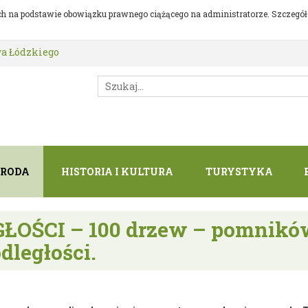
h na podstawie obowiązku prawnego ciążącego na administratorze. Szczegóło
a Łódzkiego
YRODA
HISTORIA I KULTURA
TURYSTYKA
ŚCI – 100 drzew – pomników 
dległości.