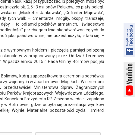
ademii Nauk, każą przypuszczać, iż poległych może być
estniczyło ok. 2,5–3 milionów Polaków; co piąty poległ.
iskami: „Musketer Jankowski”, „Gefreiter Majewski”,
ady tych walk – cmentarze, mogiły, okopy, transzeje,
cza dęby – to odłamki pocisków armatnich, świadectwo
epodległości” przebiegała linia okopów równoległych do
hoć jako państwo w niej nie uczestniczyła, stała się –
dzie wymownym hołdem i pieczęcią pamięci położoną
ię doskonale w zaproponowany przez Oddział Terenowy
”. W październiku 2015 r. Rada Gminy Bolimów podjęła
inie Bolimów, którą zapoczątkowała ceremonia pochówku
arzy wojennych w Joachimowie-Mogiłach. W ceremonii
w, przedstawiciel Ministerstwa Spraw Zagranicznych
espołu Parków Krajobrazowych Województwa Łódzkiego,
t Kancelarii Prezydenta RP. Złożono wieńce i zapalono
y w Bolimowie, gdzie odbyła się prezentacja wyników
ej Wojnie. Materialne pozostałości życia i śmierci