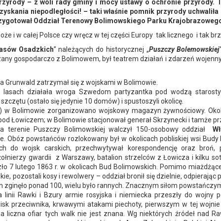
zyrody – z woli rady gminy i mocy ustawy o ochronie przyrody.
zyskania niepodległości! – taki właśnie pomnik przyrody uchwalił
zygotował Oddział Terenowy Bolimowskiego Parku Krajobrazoweg
e i w całej Polsce czy wręcz w tej części Europy tak licznego i tak b
asów Osadzkich
” należących do historycznej „
Puszczy Bolemowskiej
zany gospodarczo z Bolimowem, był teatrem działań i zdarzeń wojennych,
na Grunwald zatrzymał się z wojskami w Bolimowie.
 lasach działała wroga Szwedom partyzantka pod wodzą starosty
zczętu (ostało się jedynie 10 domów) i spustoszyli okolicę.
 w Bolimowie zorganizowano wojskowy magazyn żywnościowy. Okol
 pod Łowiczem; w Bolimowie stacjonował generał Skrzynecki i tamże 
na terenie Puszczy Bolimowskiej walczył 150-osobowy oddział
Wł
. Obóz powstańców rozlokowany był w okolicach pobliskiej wsi Budy 
nych do wojsk carskich, przechwytywał korespondencję oraz broń,
ołnierzy gwardii z Warszawy, batalion strzelców z Łowicza i kilku so
doszło 7 lutego 1863 r. w okolicach Bud Bolimowskich. Pomimo miażdżąc
e, pozostali kosy i rewolwery – oddział bronił się dzielnie, odpierając
sjan zginęło ponad 100, wielu było rannych. Znacznym siłom powstańcz
na linii Rawki i Bzury armie rosyjska i niemiecka przeszły do wojny 
isk przeciwnika, krwawymi atakami piechoty, pierwszym w tej wojni
 liczna ofiar tych walk nie jest znana. Wg niektórych źródeł nad 