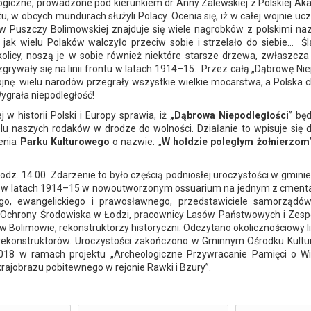
ogiczne, prowadzone pod kierunkiem dr Anny Zalewskiej z Polskiej Ak
u, w obcych mundurach służyli Polacy. Ocenia się, iż w całej wojnie ucz
Puszczy Bolimowskiej znajduje się wiele nagrobków z polskimi nazw
jak wielu Polaków walczyło przeciw sobie i strzelało do siebie… Śl
 okolicy, noszą je w sobie również niektóre starsze drzewa, zwłasz
zgrywały się na linii frontu w latach 1914–15. Przez całą „Dąbrowę Ni
ojnę wielu narodów przegrały wszystkie wielkie mocarstwa, a Polska c
ygrała niepodległość!
 historii Polski i Europy sprawia, iż
„Dąbrowa Niepodległości
” bę
 wielu naszych rodaków w drodze do wolności. Działanie to wpisuje s
zenia
Parku Kulturowego
o nazwie: „
W hołdzie poległym żołnierzom
 godz. 14 00. Zdarzenie to było częścią podniosłej uroczystości w gm
ą w latach 1914–15 w nowoutworzonym ossuarium na jednym z cment
kiego, ewangelickiego i prawosławnego, przedstawiciele samorządó
cji Ochrony Środowiska w Łodzi, pracownicy Lasów Państwowych i Z
olimowie, rekonstruktorzy historyczni. Odczytano okolicznościowy lis
 rekonstruktorów. Uroczystości zakończono w Gminnym Ośrodku Kultur
 w ramach projektu „Archeologiczne Przywracanie Pamięci o Wielki
ajobrazu pobitewnego w rejonie Rawki i Bzury”.