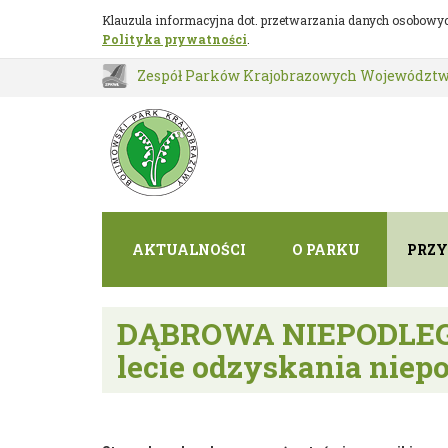
Dąbrowa
Przejdź do głównej treści
Klauzula informacyjna dot. przetwarzania danych osobowyc
Polityka prywatności
.
Niepodległości
Zespół Parków Krajobrazowych Województw
AKTUALNOŚCI
O PARKU
PRZ
DĄBROWA NIEPODLEGŁO
lecie odzyskania niepo