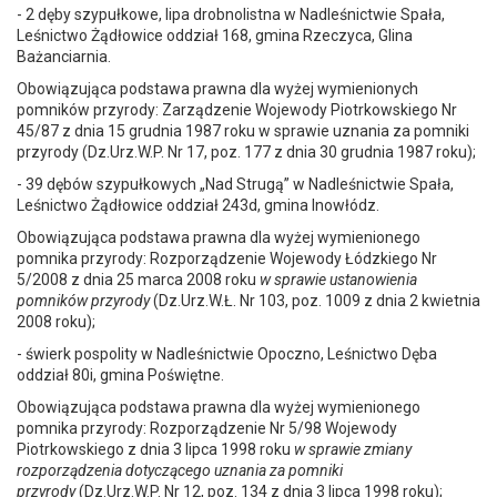
- 2 dęby szypułkowe, lipa drobnolistna w Nadleśnictwie Spała,
Leśnictwo Żądłowice oddział 168, gmina Rzeczyca, Glina
Bażanciarnia.
Obowiązująca podstawa prawna dla wyżej wymienionych
pomników przyrody: Zarządzenie Wojewody Piotrkowskiego Nr
45/87 z dnia 15 grudnia 1987 roku w sprawie uznania za pomniki
przyrody (Dz.Urz.W.P. Nr 17, poz. 177 z dnia 30 grudnia 1987 roku);
- 39 dębów szypułkowych „Nad Strugą” w Nadleśnictwie Spała,
Leśnictwo Żądłowice oddział 243d, gmina Inowłódz.
Obowiązująca podstawa prawna dla wyżej wymienionego
pomnika przyrody: Rozporządzenie Wojewody Łódzkiego Nr
5/2008 z dnia 25 marca 2008 roku
w sprawie ustanowienia
pomników przyrody
(Dz.Urz.W.Ł. Nr 103, poz. 1009 z dnia 2 kwietnia
2008 roku);
- świerk pospolity w Nadleśnictwie Opoczno, Leśnictwo Dęba
oddział 80i, gmina Poświętne.
Obowiązująca podstawa prawna dla wyżej wymienionego
pomnika przyrody: Rozporządzenie Nr 5/98 Wojewody
Piotrkowskiego z dnia 3 lipca 1998 roku
w sprawie zmiany
rozporządzenia dotyczącego uznania za pomniki
przyrody
(Dz.Urz.W.P. Nr 12, poz. 134 z dnia 3 lipca 1998 roku);