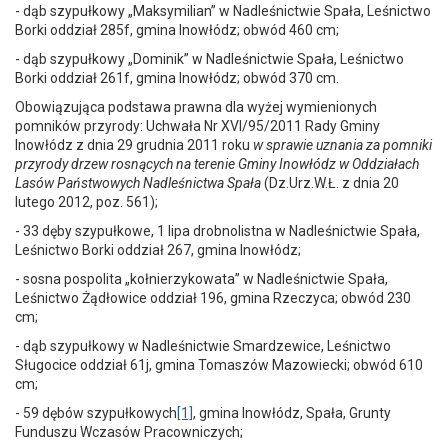
- dąb szypułkowy „Maksymilian” w Nadleśnictwie Spała, Leśnictwo
Borki oddział 285f, gmina Inowłódz; obwód 460 cm;
- dąb szypułkowy „Dominik” w Nadleśnictwie Spała, Leśnictwo
Borki oddział 261f, gmina Inowłódz; obwód 370 cm.
Obowiązująca podstawa prawna dla wyżej wymienionych
pomników przyrody: Uchwała Nr XVI/95/2011 Rady Gminy
Inowłódz z dnia 29 grudnia 2011 roku
w sprawie uznania za pomniki
przyrody drzew rosnących na terenie Gminy Inowłódz w Oddziałach
Lasów Państwowych Nadleśnictwa Spała
(Dz.Urz.W.Ł. z dnia 20
lutego 2012, poz. 561);
- 33 dęby szypułkowe, 1 lipa drobnolistna w Nadleśnictwie Spała,
Leśnictwo Borki oddział 267, gmina Inowłódz;
- sosna pospolita „kołnierzykowata” w Nadleśnictwie Spała,
Leśnictwo Żądłowice oddział 196, gmina Rzeczyca; obwód 230
cm;
- dąb szypułkowy w Nadleśnictwie Smardzewice, Leśnictwo
Sługocice oddział 61j, gmina Tomaszów Mazowiecki; obwód 610
cm;
- 59 dębów szypułkowych
[1]
, gmina Inowłódz, Spała, Grunty
Funduszu Wczasów Pracowniczych;