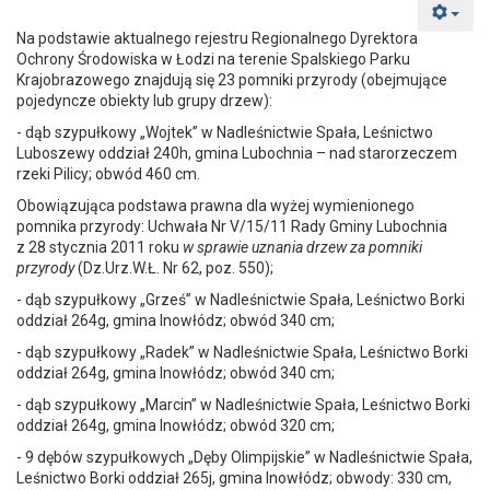
Na podstawie aktualnego rejestru Regionalnego Dyrektora
Ochrony Środowiska w Łodzi na terenie Spalskiego Parku
Krajobrazowego znajdują się 23 pomniki przyrody (obejmujące
pojedyncze obiekty lub grupy drzew):
- dąb szypułkowy „Wojtek” w Nadleśnictwie Spała, Leśnictwo
Luboszewy oddział 240h, gmina Lubochnia – nad starorzeczem
rzeki Pilicy; obwód 460 cm.
Obowiązująca podstawa prawna dla wyżej wymienionego
pomnika przyrody: Uchwała Nr V/15/11 Rady Gminy Lubochnia
z 28 stycznia 2011 roku
w sprawie uznania drzew za pomniki
przyrody
(Dz.Urz.W.Ł. Nr 62, poz. 550);
- dąb szypułkowy „Grześ” w Nadleśnictwie Spała, Leśnictwo Borki
oddział 264g, gmina Inowłódz; obwód 340 cm;
- dąb szypułkowy „Radek” w Nadleśnictwie Spała, Leśnictwo Borki
oddział 264g, gmina Inowłódz; obwód 340 cm;
- dąb szypułkowy „Marcin” w Nadleśnictwie Spała, Leśnictwo Borki
oddział 264g, gmina Inowłódz; obwód 320 cm;
- 9 dębów szypułkowych „Dęby Olimpijskie” w Nadleśnictwie Spała,
Leśnictwo Borki oddział 265j, gmina Inowłódz; obwody: 330 cm,