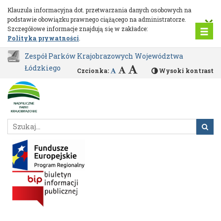
Pomniki
Przejdź
Klauzula informacyjna dot. przetwarzania danych osobowych na
do
×
podstawie obowiązku prawnego ciążącego na administratorze.
przyrody
głównej
Szczegółowe informacje znajdują się w zakładce:
treści
Polityka prywatności
.
Zespół Parków Krajobrazowych Województwa
Łódzkiego
Czcionka:
Wysoki kontrast