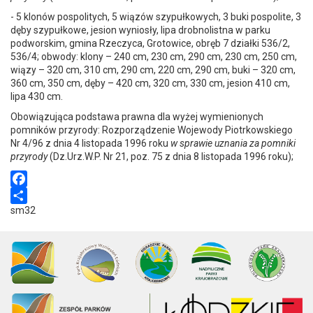
- 5 klonów pospolitych, 5 wiązów szypułkowych, 3 buki pospolite, 3
dęby szypułkowe, jesion wyniosły, lipa drobnolistna w parku
podworskim, gmina Rzeczyca, Grotowice, obręb 7 działki 536/2,
536/4; obwody: klony – 240 cm, 230 cm, 290 cm, 230 cm, 250 cm,
wiązy – 320 cm, 310 cm, 290 cm, 220 cm, 290 cm, buki – 320 cm,
360 cm, 350 cm, dęby – 420 cm, 320 cm, 330 cm, jesion 410 cm,
lipa 430 cm.
Obowiązująca podstawa prawna dla wyżej wymienionych
pomników przyrody: Rozporządzenie Wojewody Piotrkowskiego
Nr 4/96 z dnia 4 listopada 1996 roku
w sprawie uznania za pomniki
przyrody
(Dz.Urz.W.P. Nr 21, poz. 75 z dnia 8 listopada 1996 roku);
F
sm32
a
S
c
h
e
a
b
r
o
e
o
k